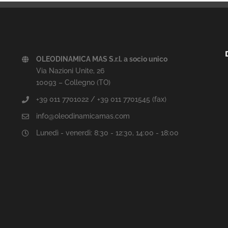
OLEODINAMICA MAS S.r.l. a socio unico
Via Nazioni Unite, 26
10093 – Collegno (TO)
+39 011 7701022 / +39 011 7701545 (fax)
info@oleodinamicamas.com
Lunedì - venerdì: 8:30 - 12:30, 14:00 - 18:00