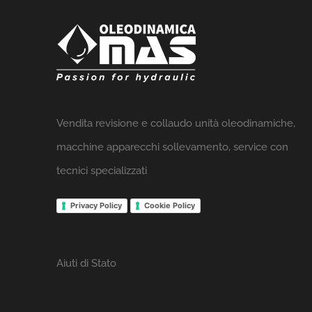
Vendita revisione e collaudo unità oleodinamiche,
macchine apparecchi sollevamento, service con
tecnici specializzati
Privacy Policy
Cookie Policy
Aiuti di Stato