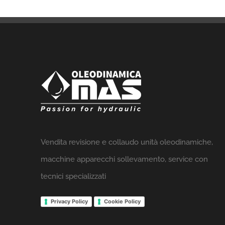
Vendita revisione e collaudo unità oleodinamiche,
macchine apparecchi sollevamento, service con
tecnici specializzati
Privacy Policy
Cookie Policy