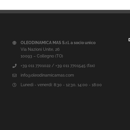
OLEODINAMICA MAS S.r.l. a socio unico
Via Nazioni Unite, 26
10093 – Collegno (TO)
+39 011 7701022 / +39 011 7701545 (fax)
info@oleodinamicamas.com
Lunedì - venerdì: 8:30 - 12:30, 14:00 - 18:00