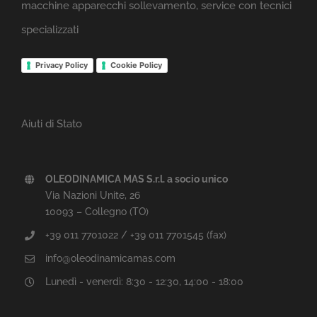
macchine apparecchi sollevamento, service con tecnici
specializzati
Privacy Policy
Cookie Policy
Aiuti di Stato
OLEODINAMICA MAS S.r.l. a socio unico
Via Nazioni Unite, 26
10093 – Collegno (TO)
+39 011 7701022 / +39 011 7701545 (fax)
info@oleodinamicamas.com
Lunedì - venerdì: 8:30 - 12:30, 14:00 - 18:00