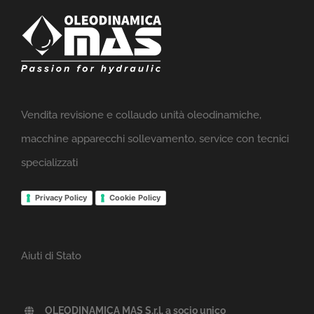
Vendita revisione e collaudo unità oleodinamiche,
macchine apparecchi sollevamento, service con tecnici
specializzati
Privacy Policy
Cookie Policy
Aiuti di Stato
OLEODINAMICA MAS S.r.l. a socio unico