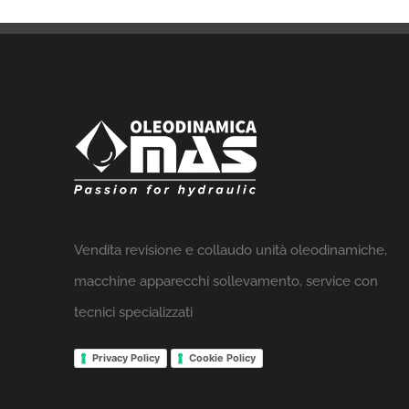
Vendita revisione e collaudo unità oleodinamiche,
macchine apparecchi sollevamento, service con
tecnici specializzati
Privacy Policy
Cookie Policy