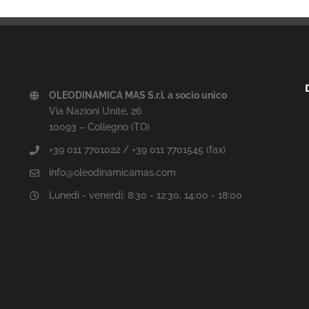
OLEODINAMICA MAS S.r.l. a socio unico
Via Nazioni Unite, 26
10093 – Collegno (TO)
+39 011 7701022 / +39 011 7701545 (fax)
info@oleodinamicamas.com
Lunedì - venerdì: 8:30 - 12:30, 14:00 - 18:00