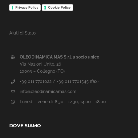
Privacy Policy
Cookie Policy
Aiuti di Stato
OLEODINAMICA MAS S.r.l. a socio unico
Via Nazioni Unite, 26
10093 – Collegno (TO)
+39 011 7701022 / +39 011 7701545 (fax)
info@oleodinamicamas.com
Lunedì - venerdì: 8:30 - 12:30, 14:00 - 18:00
DOVE SIAMO