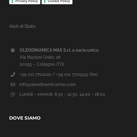
Privacy Policy
Cookie Policy
Aiuti di Stato
OLEODINAMICA MAS S.r.l. a socio unico
Via Nazioni Unite, 26
10093 – Collegno (TO)
+39 011 7701022 / +39 011 7701545 (fax)
info@oleodinamicamas.com
Lunedì - venerdì: 8:30 - 12:30, 14:00 - 18:00
DOVE SIAMO