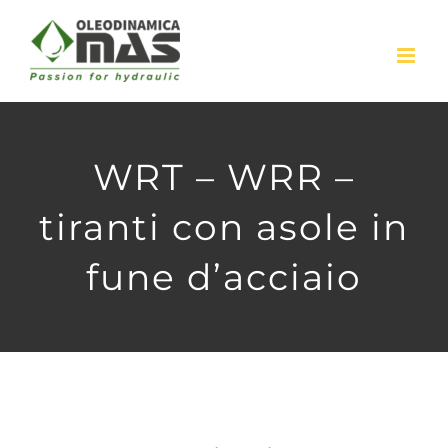
Skip
to
content
WRT – WRR –
tiranti con asole in
fune d’acciaio