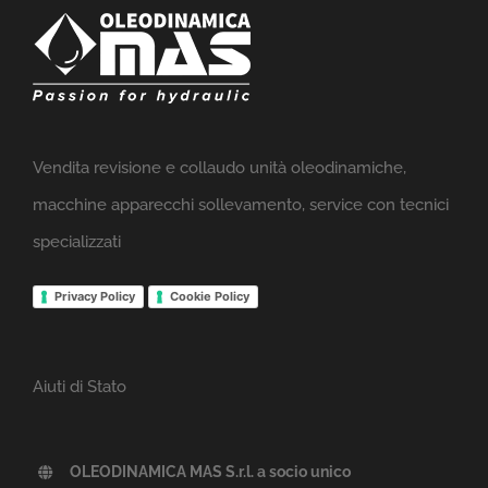
Vendita revisione e collaudo unità oleodinamiche,
macchine apparecchi sollevamento, service con tecnici
specializzati
Privacy Policy
Cookie Policy
Aiuti di Stato
OLEODINAMICA MAS S.r.l. a socio unico