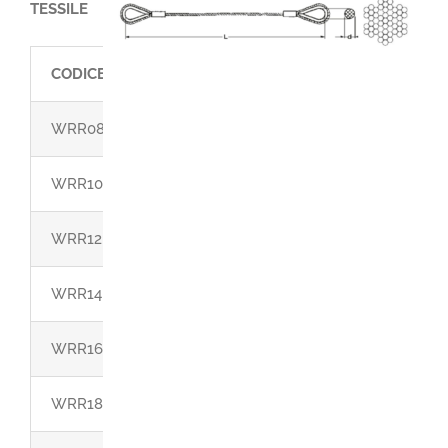
TESSILE
CODICE
PORTATA VERTICALE KG ANIMA TESSILE
WRR08
700
WRR10
1000
WRR12
1500
WRR14
2000
WRR16
2900
WRR18
3600