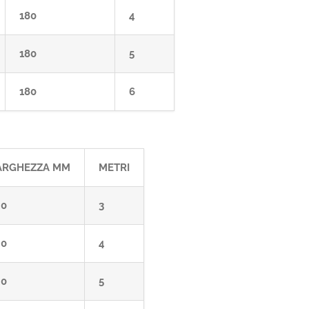
180
4
180
5
180
6
ARGHEZZA MM
METRI
40
3
40
4
40
5