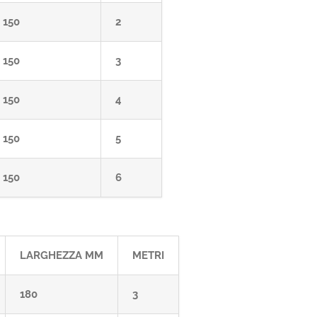
150
2
150
3
150
4
150
5
150
6
LARGHEZZA MM
METRI
180
3