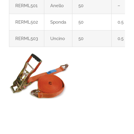
RERML501
Anello
50
–
RERML502
Sponda
50
0.5
RERML503
Uncino
50
0.5