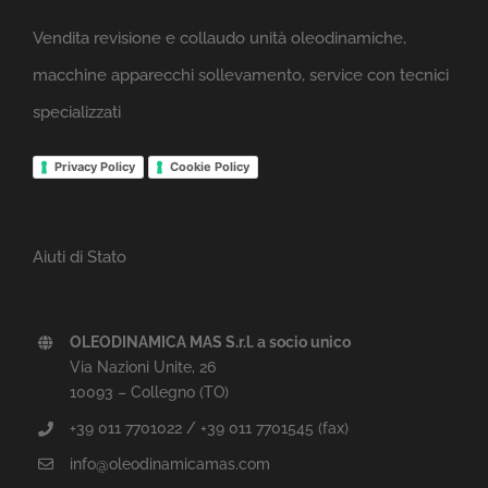
Vendita revisione e collaudo unità oleodinamiche,
macchine apparecchi sollevamento, service con tecnici
specializzati
Privacy Policy
Cookie Policy
Aiuti di Stato
OLEODINAMICA MAS S.r.l. a socio unico
Via Nazioni Unite, 26
10093 – Collegno (TO)
+39 011 7701022 / +39 011 7701545 (fax)
info@oleodinamicamas.com