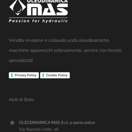
Vendita revisione e collaudo unità oleodinamiche,
macchine apparecchi sollevamento, service con tecnici
specializzati
Privacy Policy
Cookie Policy
Aiuti di Stato
OLEODINAMICA MAS S.r.l. a socio unico
Via Nazioni Unite, 26