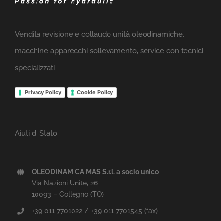
Vendita revisione e collaudo unità oleodinamiche,
macchine apparecchi sollevamento, service con tecnici
specializzati
Privacy Policy
Cookie Policy
Aiuti di Stato
OLEODINAMICA MAS S.r.l. a socio unico
Via Nazioni Unite, 26
10093 – Collegno (TO)
+39 011 7701022 / +39 011 7701545 (fax)