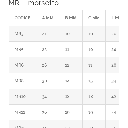
MR – morsetto
CODICE
A MM
B MM
C MM
L MM
MR3
21
10
10
20
MR5
23
11
10
24
MR6
26
12
11
28
MR8
30
14
15
34
MR10
34
18
18
42
MR11
36
19
19
44