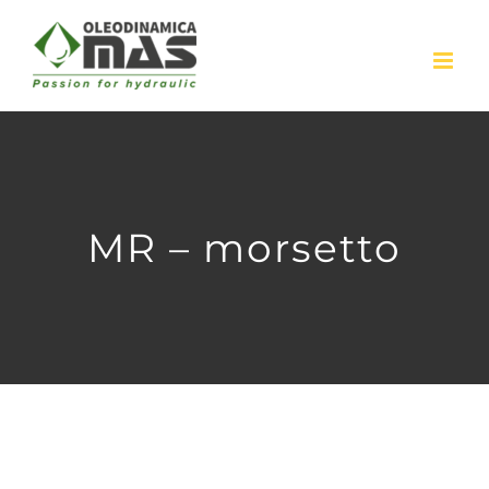
Skip
to
content
MR – morsetto