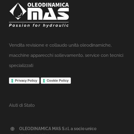
Vendita revisione e collaudo unità oleodinamiche,
macchine apparecchi sollevamento, service con tecnici
specializzati
Privacy Policy
Cookie Policy
Aiuti di Stato
OLEODINAMICA MAS S.r.l. a socio unico