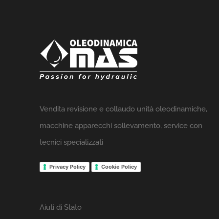
Vendita revisione e collaudo unità oleodinamiche,
macchine apparecchi sollevamento, service con
tecnici specializzati
Privacy Policy
Cookie Policy
Aiuti di Stato