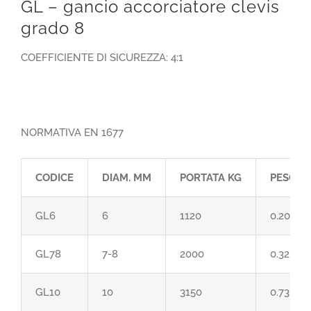
GL – gancio accorciatore clevis
grado 8
COEFFICIENTE DI SICUREZZA: 4:1
NORMATIVA EN 1677
CODICE
DIAM. MM
PORTATA KG
PESO K
GL6
6
1120
0.20
GL78
7-8
2000
0.32
GL10
10
3150
0.73