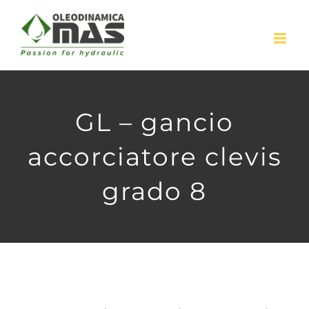
Skip
to
content
GL – gancio
accorciatore clevis
grado 8