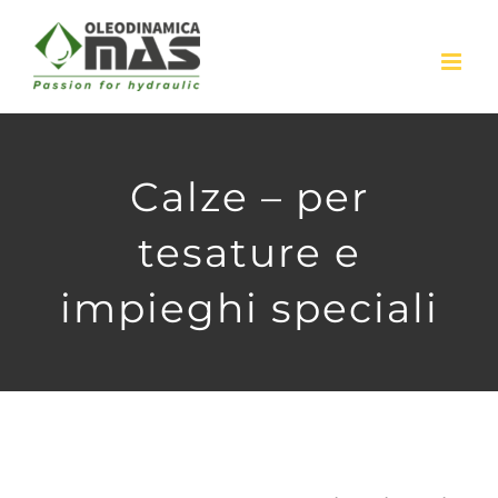
Skip
to
content
Calze – per
tesature e
impieghi speciali