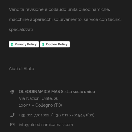
Vendita revisione e collaudo unità oleodinamiche,
macchine apparecchi sollevamento, service con tecnici
specializzati
Privacy Policy
Cookie Policy
Aiuti di Stato
OLEODINAMICA MAS S.r.l. a socio unico
Via Nazioni Unite, 26
10093 – Collegno (TO)
+39 011 7701022 / +39 011 7701545 (fax)
info@oleodinamicamas.com